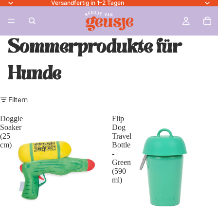
Versandfertig in 1–2 Tagen
Sommerprodukte für
Hunde
Filtern
Doggie
Flip
Soaker
Dog
(25
Travel
cm)
Bottle
-
Green
(590
ml)