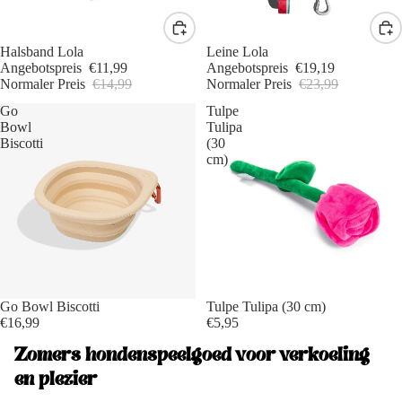
Sale -20%
Halsband Lola
Sale -20%
Leine Lola
Angebotspreis
€11,99
Angebotspreis
€19,19
Normaler Preis
€14,99
Normaler Preis
€23,99
Go
Tulpe
Bowl
Tulipa
Biscotti
(30
cm)
Go Bowl Biscotti
Tulpe Tulipa (30 cm)
€16,99
€5,95
Zomers hondenspeelgoed voor verkoeling
en plezier