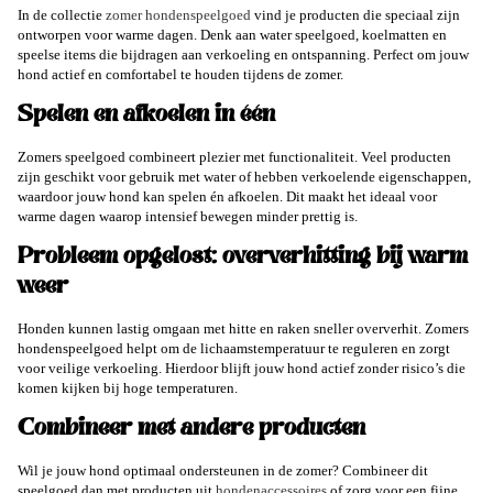
In de collectie
zomer hondenspeelgoed
vind je producten die speciaal zijn
ontworpen voor warme dagen. Denk aan water speelgoed, koelmatten en
speelse items die bijdragen aan verkoeling en ontspanning. Perfect om jouw
hond actief en comfortabel te houden tijdens de zomer.
Spelen en afkoelen in één
Zomers speelgoed combineert plezier met functionaliteit. Veel producten
zijn geschikt voor gebruik met water of hebben verkoelende eigenschappen,
waardoor jouw hond kan spelen én afkoelen. Dit maakt het ideaal voor
warme dagen waarop intensief bewegen minder prettig is.
Probleem opgelost: oververhitting bij warm
weer
Honden kunnen lastig omgaan met hitte en raken sneller oververhit. Zomers
hondenspeelgoed helpt om de lichaamstemperatuur te reguleren en zorgt
voor veilige verkoeling. Hierdoor blijft jouw hond actief zonder risico’s die
komen kijken bij hoge temperaturen.
Combineer met andere producten
Wil je jouw hond optimaal ondersteunen in de zomer? Combineer dit
speelgoed dan met producten uit
hondenaccessoires
of zorg voor een fijne