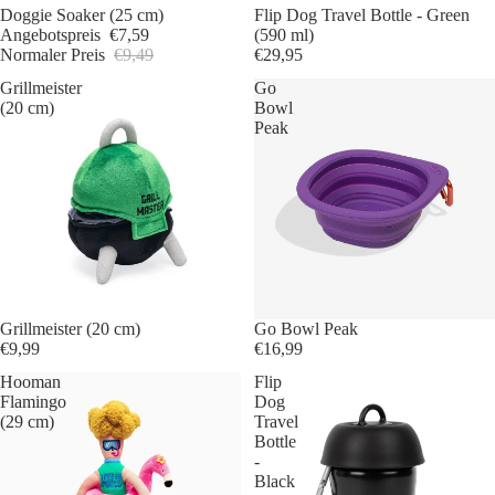
Sale -20%
Doggie Soaker (25 cm)
Flip Dog Travel Bottle - Green
Angebotspreis
€7,59
(590 ml)
Normaler Preis
€9,49
€29,95
Grillmeister
Go
(20 cm)
Bowl
Peak
Grillmeister (20 cm)
Go Bowl Peak
€9,99
€16,99
Hooman
Flip
Flamingo
Dog
(29 cm)
Travel
Bottle
-
Black