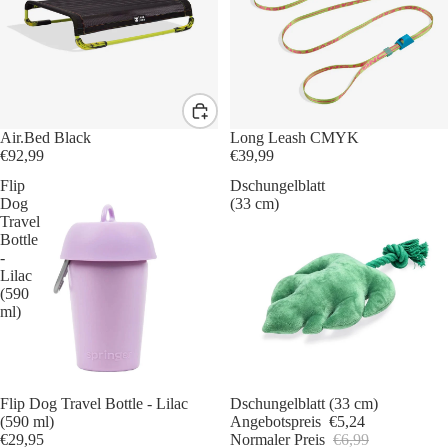
Air.Bed Black
Long Leash CMYK
€92,99
€39,99
Flip
Dschungelblatt
Dog
(33 cm)
Travel
Bottle
-
Lilac
(590
ml)
Flip Dog Travel Bottle - Lilac
Sale -25%
Dschungelblatt (33 cm)
(590 ml)
Angebotspreis
€5,24
€29,95
Normaler Preis
€6,99