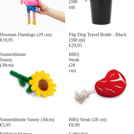
(590
ml)
Ausverkauft
Hooman Flamingo (29 cm)
Flip Dog Travel Bottle - Black
€19,95
(590 ml)
€29,95
Sonnenblume
BBQ
Sunny
Steak
(30cm)
(28
cm)
Sonnenblume Sunny (30cm)
BBQ Steak (28 cm)
€5,95
€9,99
Frühlingsblumen
Grillgabel