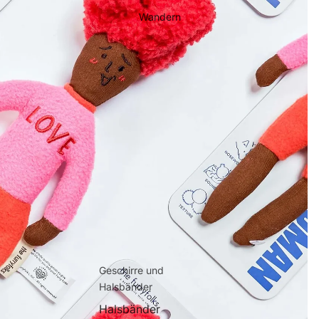
Wandern
Bemerken
Zee.Dog
Lambwolf Collective
Furmey
Beeztees
The Furryfolks
Geschirre und
Halsbänder
Halsbänder