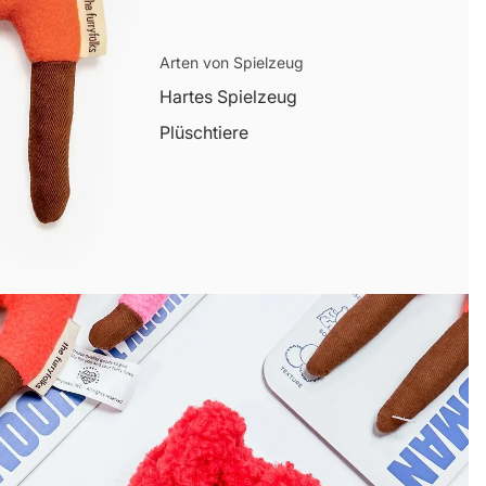
Arten von Spielzeug
Hartes Spielzeug
Plüschtiere
Welpenspielzeug
Snack-Spielzeug
Großes Spielzeug
Themenspielzeug
Sommer
Halloween
Weihnachten
Valentin
Ostern