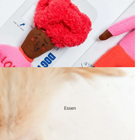
Geschirre
Hundeleinen
Freisprechgürtel
Normale hundeleinen
Bemerken
Zee.Dog
Dogguo
Furmey
Essen