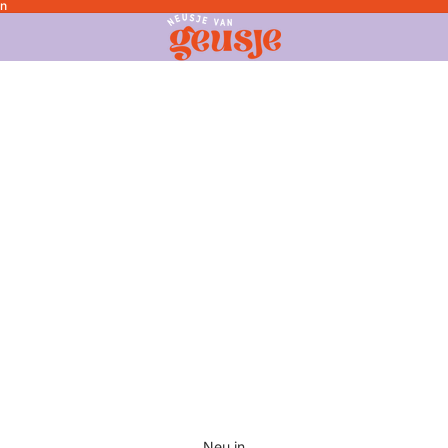
en
Neu in