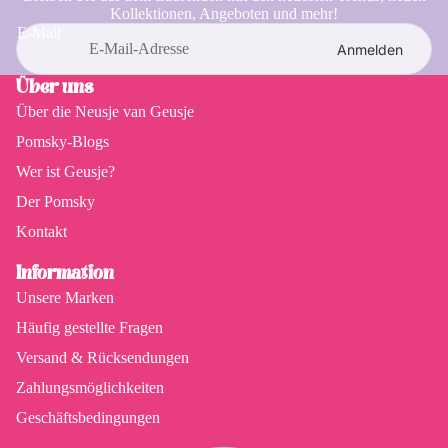
Sobald Ihre Bestellung versandt wurde, erhalten Sie eine E-Mail mit einem
Kollektionen, Angeboten und mehr!
Schweden
20,75 €
Track & Trace-Code, mit dem Sie Ihr Paket verfolgen können.
E-Mail
Anmelden
Kroatien
29,00 €
Über uns
Über die Neusje van Geusje
Pomsky-Blogs
Wer ist Geusje?
Der Pomsky
Kontakt
Information
Unsere Marken
Häufig gestellte Fragen
Versand & Rücksendungen
Zahlungsmöglichkeiten
Geschäftsbedingungen