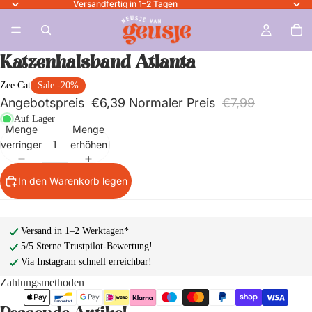
Versandfertig in 1–2 Tagen
Katzenhalsband Atlanta
Zee.Cat
Sale -20%
Angebotspreis
€6,39
Normaler Preis
€7,99
Auf Lager
Menge
Menge
verringern
erhöhen
In den Warenkorb legen
Versand in 1–2 Werktagen*
5/5 Sterne Trustpilot-Bewertung!
Via Instagram schnell erreichbar!
Zahlungsmethoden