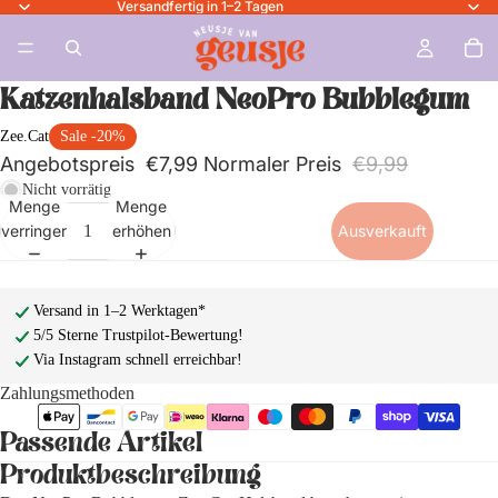
Versandfertig in 1–2 Tagen
Katzenhalsband NeoPro Bubblegum
Zee.Cat
Sale -20%
Angebotspreis
€7,99
Normaler Preis
€9,99
Nicht vorrätig
Menge
Menge
verringern
erhöhen
Ausverkauft
Versand in 1–2 Werktagen*
5/5 Sterne Trustpilot-Bewertung!
Via Instagram schnell erreichbar!
Zahlungsmethoden
Passende Artikel
Produktbeschreibung