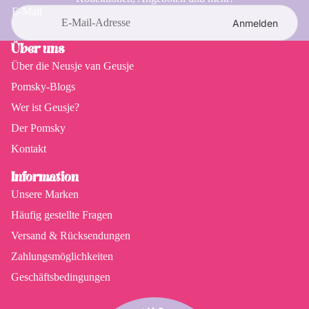
Schweden
20,75 €
Track & Trace-Code, mit dem Sie Ihr Paket verfolgen können.
E-Mail
Anmelden
Kroatien
29,00 €
Über uns
Über die Neusje van Geusje
Pomsky-Blogs
Wer ist Geusje?
Der Pomsky
Kontakt
Information
Unsere Marken
Häufig gestellte Fragen
Versand & Rücksendungen
Zahlungsmöglichkeiten
Geschäftsbedingungen