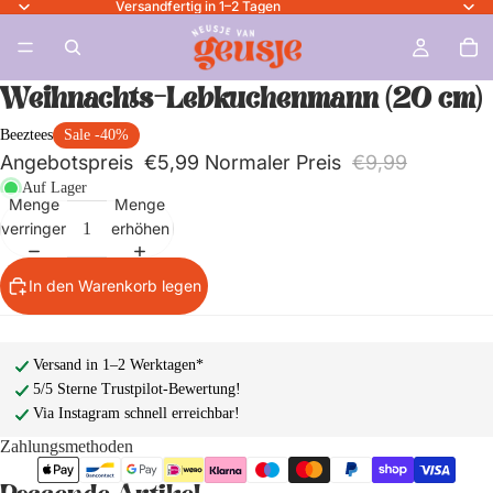
Versandfertig in 1–2 Tagen
Weihnachts-Lebkuchenmann (20 cm)
Beeztees
Sale -40%
Angebotspreis
€5,99
Normaler Preis
€9,99
Auf Lager
Menge
Menge
verringern
erhöhen
In den Warenkorb legen
Versand in 1–2 Werktagen*
5/5 Sterne Trustpilot-Bewertung!
Via Instagram schnell erreichbar!
Zahlungsmethoden