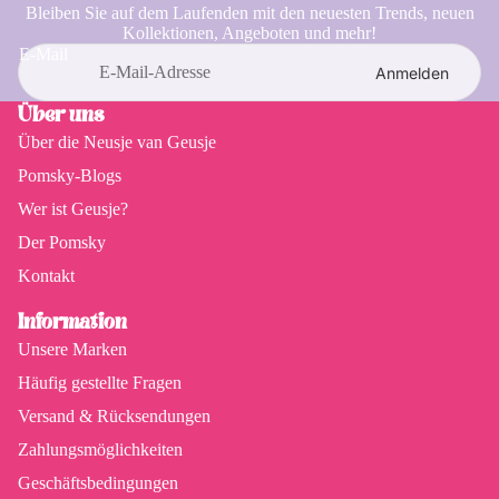
Bleiben Sie auf dem Laufenden mit den neuesten Trends, neuen
Slowenien
15,95 €
Sobald Ihre Bestellung versandt wurde, erhalten Sie eine E-Mail mit einem
Kollektionen, Angeboten und mehr!
Schweden
20,75 €
Track & Trace-Code, mit dem Sie Ihr Paket verfolgen können.
E-Mail
Anmelden
Kroatien
29,00 €
Über uns
Über die Neusje van Geusje
Pomsky-Blogs
Wer ist Geusje?
Der Pomsky
Kontakt
Information
Unsere Marken
Häufig gestellte Fragen
Versand & Rücksendungen
Zahlungsmöglichkeiten
Geschäftsbedingungen